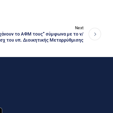
Next
χάνουν το ΑΦΜ τους” σύμφωνα με το ν/
σχ του υπ. Διοικητικής Μεταρρύθμισης