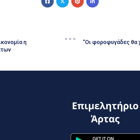
ικονομία η
“Οι φοροφυγάδες θα 
άτων