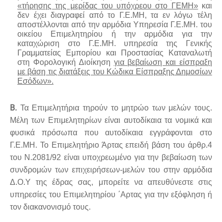
«τήρησης της μερίδας του υπόχρεου στο ΓΕΜΗ»
και
δεν έχει διαγραφεί από το Γ.Ε.ΜΗ, τα εν λόγω τέλη
αποστέλλονται από την αρμόδια Υπηρεσία Γ.Ε.ΜΗ. του
οικείου Επιμελητηρίου ή την αρμόδια για την
καταχώριση στο Γ.Ε.ΜΗ. υπηρεσία της Γενικής
Γραμματείας Εμπορίου και Προστασίας Καταναλωτή
στη Φορολογική Διοίκηση
για βεβαίωση και είσπραξη
με βάση τις διατάξεις του Κώδικα Είσπραξης Δημοσίων
Εσόδων».
Β.
Τα Επιμελητήρια τηρούν το μητρώο των μελών τους.
Μέλη των Επιμελητηρίων είναι αυτοδίκαια τα νομικά και
φυσικά πρόσωπα που αυτοδίκαια εγγράφονται στο
Γ.Ε.ΜΗ. Το Επιμελητήριο Άρτας επειδή βάση του άρθρ.4
του Ν.2081/92 είναι υποχρεωμένο για την βεβαίωση των
συνδρομών των επιχειρήσεων-μελών του στην αρμόδια
Δ.Ο.Υ της έδρας σας, μπορείτε να απευθύνεστε στις
υπηρεσίες του Επιμελητηρίου ΄Αρτας για την εξόφληση ή
τον διακανονισμό τους.