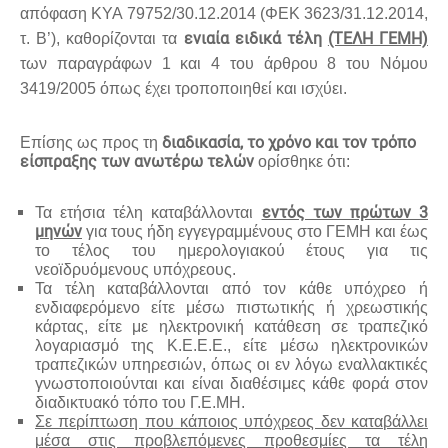
απόφαση ΚΥΑ 79752/30.12.2014 (ΦΕΚ 3623/31.12.2014,
ενιαία ειδικά τέλη
(ΤΕΛΗ ΓΕΜΗ)
τ. Β’), καθορίζονται τα
των παραγράφων 1 και 4 του άρθρου 8 του Νόμου
3419/2005 όπως έχει τροποποιηθεί και ισχύει.
διαδικασία, το χρόνο και τον τρόπο
Επίσης ως προς τη
είσπραξης των ανωτέρω τελών
ορίσθηκε ότι:
εντός των πρώτων 3
Τα ετήσια τέλη καταβάλλονται
μηνών
για τους ήδη εγγεγραμμένους στο ΓΕΜΗ και έως
το τέλος του ημερολογιακού έτους για τις
νεοϊδρυόμενους υπόχρεους.
Τα τέλη καταβάλλονται από τον κάθε υπόχρεο ή
ενδιαφερόμενο είτε μέσω πιστωτικής ή χρεωστικής
κάρτας, είτε με ηλεκτρονική κατάθεση σε τραπεζικό
λογαριασμό της Κ.Ε.Ε.E., είτε μέσω ηλεκτρονικών
τραπεζικών υπηρεσιών, όπως οι εν λόγω εναλλακτικές
γνωστοποιούνται και είναι διαθέσιμες κάθε φορά στον
διαδικτυακό τόπο του Γ.Ε.ΜΗ.
Σε περίπτωση που κάποιος υπόχρεος δεν καταβάλλει
μέσα στις προβλεπόμενες προθεσμίες τα τέλη