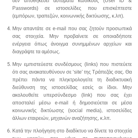
δεν αποθηκεύει αυτόματα κωδικούς (User ID &
Passwords) σε ιστοσελίδες που επισκέπτεστε
(εμπόρων, τραπεζών, κοινωνικής δικτύωσης, κ.λπ).
Μην απαντάτε σε e-mail που σας ζητούν προσωπικά
σας στοιχεία. Μην προβαίνετε σε οποιαδήποτε
ενέργεια όπως άνοιγμα συνημμένων αρχείων και
διαγράψτε τα αμέσως.
Μην εμπιστεύεστε συνδέσμους (links) που πιστεύετε
ότι σας ανακατευθύνουν σε ‘site’ της Τράπεζάς σας. Θα
πρέπει πάντα να πληκτρολογείτε τη διαδικτυακή
διεύθυνση της ιστοσελίδας εσείς οι ίδιοι. Μην
ακολουθείτε υπερσύνδεσμο (link) που σας έχει
αποσταλεί μέσω e-mail ή δημοσιεύεται σε μέσα
κοινωνικής δικτύωσης (social media), ιστοσελίδες
άλλων εταιρειών, μηχανών αναζήτησης, κ.λπ.
Κατά την πλοήγηση στο διαδίκτυο να δίνετε τα στοιχεία