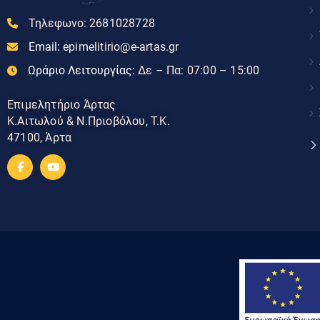
Τηλεφωνο:
2681028728
Email:
epimelitirio@e-artas.gr
Ωράριο Λειτουργίας:
Δε – Πα: 07:00 – 15:00
Επιμελητήριο Άρτας
Κ.Αιτωλού & Ν.Πριοβόλου, Τ.Κ.
47100, Άρτα