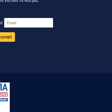
ι για όλα τα νέα μας
il:
γγραφή