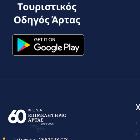
Χ
Τηλεφωνο:
2681028728