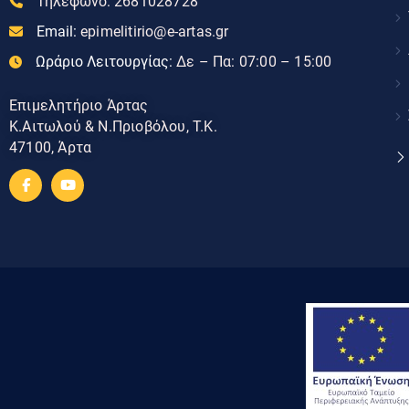
Τηλεφωνο:
2681028728
Email:
epimelitirio@e-artas.gr
Ωράριο Λειτουργίας:
Δε – Πα: 07:00 – 15:00
Επιμελητήριο Άρτας
Κ.Αιτωλού & Ν.Πριοβόλου, Τ.Κ.
47100, Άρτα