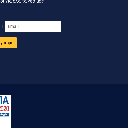
ι για όλα τα νέα μας
il:
γγραφή