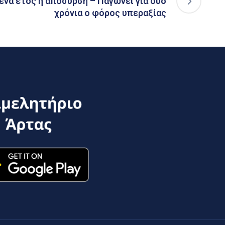
 ένα έτος η απόσυρση – Παγώνει για δυο
χρόνια ο φόρος υπεραξίας