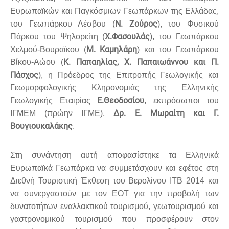
Ευρωπαϊκών και Παγκόσμιων Γεωπάρκων της Ελλάδας,
Ν. Ζούρος
του Γεωπάρκου Λέσβου (
), του Φυσικού
Χ.Φασουλάς
Πάρκου του Ψηλορείτη (
), του Γεωπάρκου
M. Καμηλάρη
Χελμού-Βουραϊκου (
) και του Γεωπάρκου
Κ. Παπαηλίας, Χ. Παπαιωάννου και Π.
Βίκου-Αώου (
Πάσχος
), η Πρόεδρος της Επιτροπής Γεωλογικής και
Γεωμορφολογικής Κληρονομιάς της Ελληνικής
Ε.Θεοδοσίου
Γεωλογικής Εταιρίας
, εκπρόσωποι του
Δρ. Ε. Μωραίτη και Γ.
ΙΓΜΕΜ (πρώην ΙΓΜΕ),
Βουγιουκαλάκης
.
Στη συνάντηση αυτή αποφασίστηκε τα Ελληνικά
Ευρωπαϊκά Γεωπάρκα να συμμετάσχουν και εφέτος στη
Διεθνή Τουριστική Έκθεση του Βερολίνου ITB 2014 και
να συνεργαστούν με τον ΕΟΤ για την προβολή των
δυνατοτήτων εναλλακτικού τουρισμού, γεωτουρισμού και
γαστρονομικού τουρισμού που προσφέρουν στον