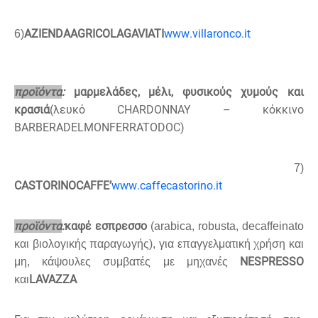
AZIENDA
AGRICOLA
GAVIATI
www
.
villaronco
.
it
6)
προϊόντα
:
μαρμελάδες, μέλι, φυσικούς χυμούς και
κρασιά
(λευκό
CHARDONNAY
– κόκκινο
BARBERA
DEL
MONFERRATO
DOC
)
7)
CASTORINO
CAFFE
’
www
.
caffecastorino
.
it
προϊόντα
:
καφέ εσπρεσσο
(
arabica
,
robusta
,
decaffeinato
και βιολογικής παραγωγής), για επαγγελματική χρήση και
NESPRESSO
μη, κάψουλες συμβατές με μηχανές
LAVAZZA
και