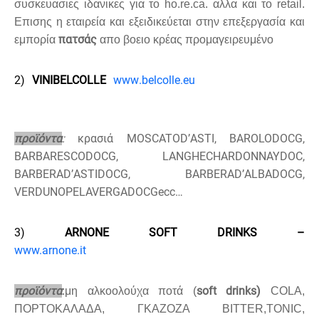
συσκευασιες ιδανικες για το
ho
.
re
.
ca
. αλλα και το
retail
.
E
πισης
η εταιρεία και εξειδικεύεται στην επεξεργασία και
πατσάς
εμπορία
απο βοειο κρέας προμαγειρευμένο
2)
VINI
BELCOLLE
www
.
belcolle
.
eu
προϊόντα
:
κρασιά
MOSCATO
D
’
ASTI
,
BAROLO
DOCG
,
BARBARESCO
DOCG
,
LANGHE
CHARDONNAY
DOC
,
BARBERA
D
’
ASTI
DOCG
,
BARBERA
D
’
ALBA
DOCG
,
VERDUNO
PELAVERGA
DOCG
ecc
…
3)
ARNONE SOFT DRINKS –
www.arnone.it
προϊόντα
soft drinks)
:
μη αλκοολούχα ποτά
(
COLA,
ΠΟΡΤΟΚΑΛΑΔΑ
,
ΓΚΑΖΟΖΑ
BITTER,TONIC,