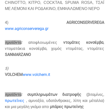
CHINOTTO,
ΚΙΤΡΟ
, COCKTAIL SPUMA ROSA,
ΤΣΑΪ
ΜΕ ΛΕΜΟΝΙ ΚΑΙ ΡΟΔΑΚΙΝΟ
,
ΕΜΦΙΑΛΩΜΕΝΟ ΝΕΡΟ
4)
AGRICONSERVE
REGA
www
.
agriconserverega
.
gr
προϊόντα
:
αποφλοιωμένες
ντομάτες κονσέρβα
,
ντοματάκια κονσέρβα, χυμός ντομάτας, ντομάτες
SAN
MARZANO
5)
VOLCHEM
www
.
volchem
.
it
προϊόντα
:
συμπληρωμάτων διατροφής
(βιταμίνες,
πρωτεΐνες
, αμινοξέα, υδατάνθρακες, λίπη και μέταλλα)
μπάρες πρωτείνης
και μια μεγάλη γκάμα απο