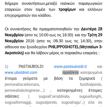
διήμερο συναντήσεων,μεταξύ ιταλικών παραγωγικών
τροφίμων
εταιρειών στον τομέα των
και ελλήνων
επιχειρηματιών του κλάδου.
Δευτέρα 28
Οι συναντήσεις θα πραγματοποιηθούν την
N
οεμβρίου
Τρίτη 29
(απο τις 10:00 εως τις 16:30) και την
Νοεμβρίου
2016 (απο τις 09.30 εως τις 14:30), στην
PHILIPPOS
HOTEL
Μητσαίων 3-
αίθουσα του ξενοδοχείου
(
Ακροπολη)
και θα λάβουν μέρος οι παρακάτω εταιρείες
:
PASTA
UBOLDI
www
.
pastauboldi
.
it
1)
και
www
.
uboldisrl
.
com
προϊόντα
:
κατεψυγμένα
έτοιμα γεύματα με βάση τα ζυμαρικά
(
penne
alla
carbonara
,
fusilli
al
pesto
,
κατεψυγμένες έτοιμες
penne
alla
b
olognese
…) ,
σάλτσες
(
sugo
all
’
arrabbiata
,
sugo
ai
funghi
,
sugo
ai
formaggi
,
sugo
al
pesto
,
sugo
al
ragu
’..) ολα σε