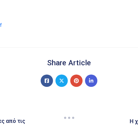
f
Share Article
ες από τις
Η 