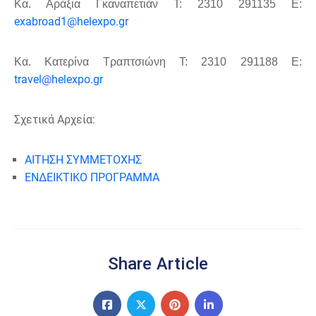
Κα. Αράξια Γκαναπετιάν Τ: 2310 291135 Ε:
exabroad
1@
helexpo
.
gr
K
α. Κατερίνα Τραπτσιώνη Τ: 2310 291188 Ε:
travel
@
helexpo
.
gr
Σχετικά Αρχεία:
ΑΙΤΗΣΗ ΣΥΜΜΕΤΟΧΗΣ
ΕΝΔΕΙΚΤΙΚΟ ΠΡΟΓΡΑΜΜΑ
Share Article