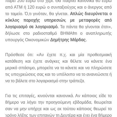
πάρει 200 ευρώ στο χέρι. Θα παίρνει κανονικά 60 ευρώ
από ΑΤΜ ή 120 ευρώ ο συνταξιούχος και ο άνεργος από
Απλώς διευρύνεται ο
το ταμείο. Ό,τι γινόταν, θα γίνεται.
κύκλος παροχής υπηρεσιών, με μεταφορές από
λογαριασμό σε λογαριασμό.
Τα πάντα θα γίνονται έτσι»,
δήλωσε στο ραδιοσταθμό ΒΗΜΑfm ο αναπληρωτής
Δημήτρης Μάρδας.
υπουργός Οικονομικών
Πρόσθεσε ότι: «Αν έχετε π.χ. και μία προθεσμιακή
κατάθεση και έχετε ανάγκες και θέλετε να κάνετε ένα
μερικό σπάσιμο, μπορείτε να το κάνετε και να πληρώσετε
τις υποχρεώσεις σας και το υπόλοιπο να το ανανεώσετε ή
να το βάλετε στο λογαριασμό στην τράπεζα.
Για τις επιταγές, κινούνται κανονικά. Αν κάποιος είδε το
8ήμερο να λήγει την προηγούμενη εβδομάδα, θεωρείται
σαν να μην υπήρχε και ως εκ τούτου κάποιος θεωρεί το
χρόνο λήξης των επιταγών τη Δευτέρα και έχει ένα 8ήμερο