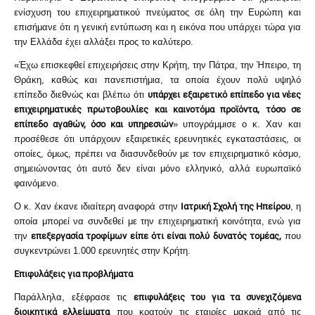
ενίσχυση του επιχειρηματικού πνεύματος σε όλη την Ευρώπη και
επισήμανε ότι η γενική εντύπωση και η εικόνα που υπάρχει τώρα για
την Ελλάδα έχει αλλάξει προς το καλύτερο.
«Έχω επισκεφθεί επιχειρήσεις στην Κρήτη, την Πάτρα, την Ήπειρο, τη
Θράκη, καθώς και πανεπιστήμια, τα οποία έχουν πολύ υψηλό
επίπεδο διεθνώς και βλέπω ότι
υπάρχει εξαιρετικό επίπεδο για νέες
επιχειρηματικές πρωτοβουλίες και καινοτόμα προϊόντα, τόσο σε
επίπεδο αγαθών, όσο και υπηρεσιών
» υπογράμμισε ο κ. Χαν και
προσέθεσε ότι υπάρχουν εξαιρετικές ερευνητικές εγκαταστάσεις, οι
οποίες, όμως, πρέπει να διασυνδεθούν με τον επιχειρηματικό κόσμο,
σημειώνοντας ότι αυτό δεν είναι μόνο ελληνικό, αλλά ευρωπαϊκό
φαινόμενο.
Ο κ. Χαν έκανε ιδιαίτερη αναφορά στην
Ιατρική Σχολή της Ηπείρου
, η
οποία μπορεί να συνδεθεί με την επιχειρηματική κοινότητα, ενώ για
την
επεξεργασία τροφίμων είπε ότι είναι πολύ δυνατός τομέας,
που
συγκεντρώνει 1.000 ερευνητές στην Κρήτη.
Επιφυλάξεις για προβλήματα
Παράλληλα, εξέφρασε τις
επιφυλάξεις του για τα συνεχιζόμενα
διοικητικά ελλείμματα
που κρατούν τις εταιρίες μακριά από τις