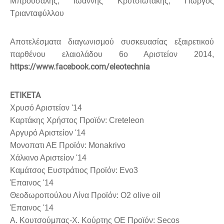
Μπρούσαλης, Ιωάννης Κρυτσιωτάκης, Γιώργος
Τριανταφύλλου
Αποτελέσματα διαγωνισμού συσκευασίας εξαιρετικού
παρθένου ελαιολάδου 6ο Αριστείον 2014,
https://www.facebook.com/eleotechnia
ΕΤΙΚΕΤΑ
Χρυσό Αριστείον '14
Καρτάκης Χρήστος Προϊόν: Creteleon
Αργυρό Αριστείον '14
Μονοπατι ΑΕ Προϊόν: Monakrivo
Χάλκινο Αριστείον '14
Καμάτσος Ευστράτιος Προϊόν: Evo3
Έπαινος '14
Θεοδωροπούλου Λίνα Προϊόν: O2 olive oil
Έπαινος '14
Α. Κουτσούμπας-Χ. Κούρτης ΟΕ Προϊόν: Secos