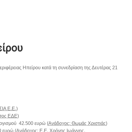
είρου
εριφέρειας Ηπείρου κατά τη συνεδρίαση της Δευτέρας 21
ΙΑ Ε.Ε.)
σος ΕΔΕ)
ογισμού 42.500 ευρώ (
Ανάδοχος: Θωμάς Χριστιάς)
 ευρώ (
Ανάδοχος: Ε.Ε. Χρόνης Ιωάννης.