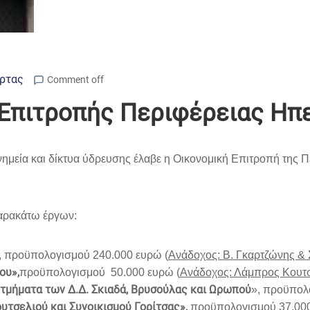
Άρτας
Comment off
Επιτροπής Περιφέρειας Ηπ
ημεία και δίκτυα ύδρευσης έλαβε η Οικονομική Επιτροπή της Π
παρακάτω έργων:
, προϋπολογισμού 240.000 ευρώ (
Ανάδοχος: Β. Γκαρτζώνης & Σ
ου»,
προϋπολογισμού 50.000 ευρώ (
Ανάδοχος: Λάμπρος Κουτ
τμήματα των Δ.Δ. Σκιαδά, Βρυσούλας και Ωρωπού
», προϋπολ
υτσελιού και Συνοικισμού Γορίτσας»,
προϋπολογισμού 37.000