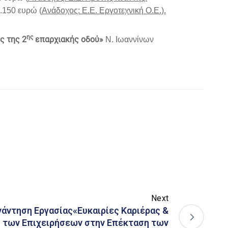
150 ευρώ (
Ανάδοχος: Ε.Ε. Εργοτεχνική Ο.Ε.).
ης
ς της 2
επαρχιακής οδού»
Ν. Ιωαννίνων
Next
νάντηση Εργασίας«Ευκαιρίες Καριέρας &
 των Επιχειρήσεων στην Επέκταση των