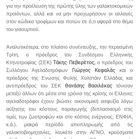
για την προέλευση της πρώτης ύλης των γαλακτοκομικών
προϊόντων, αλλά και να μην προχωρήσουν οι αλλαγές
στον κώδικα τροφίμων και ποτών σε ό,τι αφορά στο θέμα
του γιαουρτιού.
Αναλυτικότερα, στο πλαίσιο συνέντευξης, την περασμένη
Τρίτη, ο πρόεδρος του Συνδέσμου Ελληνικής
Τάκης Πεβερέτος,
Κτηνοτροφίας (ΣΕΚ)
ο πρόεδρος του
Γιώργος Κεφαλάς
Συλλόγου Αγελαδοτρόφων
και ο
πρόεδρος της Ενωσης Φυλής Χολστάιν Ελλάδας και
Θανάσης Βασιλέκας
αντιπρόεδρος του ΣΕΚ
τόνισαν
μεταξύ άλλων ότι μέσα στα χρόνια της κρίσης οι Ελληνες
αγελαδοτρόφοι έχουν βιώσει: οικονομική ασφυξία λόγω
αύξησης του κόστους παραγωγής (διπλασιασμό στις
τιμές των ζωοτροφών και στο κόστος ενέργειας, ΕΝΦΙΑ,
κ.ά.), μακρά περίοδο αποπληρωμής από τις
γαλακτοβιομηχανίες, λουκέτο στην ΑΓΝΟ, κρούσματα