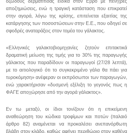
οζώδους δερματίτιδας ειδικά στον Εβρο με πενιχρές
αποζημιώσεις, ενώ η τραγική κατάσταση που επικρατεί
στην αγορά, λόγω της κρίσης, επιτείνεται εξαιτίας της
κατάργησης των ποσοστώσεων στην Ε.Ε., που οδηγεί σε
σφοδρές αναταράξεις στον τομέα του γάλακτος.
«Ελληνικές γαλακτοβιομηχανίες ζητούν επιτακτικά
δραματική μείωση της τιμής για το 30% της παραγωγής
γάλακτος που παραδίδουν οι παραγωγοί (27/28 λεπτά),
με το αιτιολογικό ότι το συγκεκριμένο γάλα θα πάει για
τυροκόμηση» ανέφεραν οι εκπρόσωποι των παραγωγών,
ενώ χαρακτήρισαν «δυσμενή εξέλιξη το γεγονός πως η
ΦΑΓΕ αποχώρησε από την αγορά γάλακτος».
Εν τω μεταξύ, οι ίδιοι τονίζουν ότι η επικείμενη
αναθεώρηση του κώδικα τροφίμων και ποτών (παλαιό
άρθρο 82) αναμένεται να προκαλέσει ανεπανόρθωτη
βλάβη στον κλάδο, καθώς αφήνει περιθώριο στον καθένα