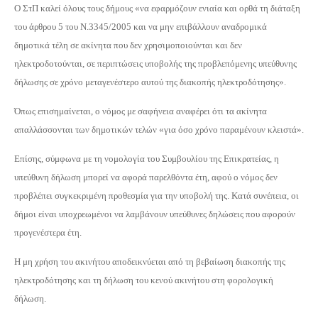
Ο ΣτΠ καλεί όλους τους δήμους «να εφαρμόζουν ενιαία και ορθά τη διάταξη
του άρθρου 5 του Ν.3345/2005 και να μην επιβάλλουν αναδρομικά
δημοτικά τέλη σε ακίνητα που δεν χρησιμοποιούνται και δεν
ηλεκτροδοτούνται, σε περιπτώσεις υποβολής της προβλεπόμενης υπεύθυνης
δήλωσης σε χρόνο μεταγενέστερο αυτού της διακοπής ηλεκτροδότησης».
Όπως επισημαίνεται, ο νόμος με σαφήνεια αναφέρει ότι τα ακίνητα
απαλλάσσονται των δημοτικών τελών «για όσο χρόνο παραμένουν κλειστά».
Επίσης, σύμφωνα με τη νομολογία του Συμβουλίου της Επικρατείας, η
υπεύθυνη δήλωση μπορεί να αφορά παρελθόντα έτη, αφού ο νόμος δεν
προβλέπει συγκεκριμένη προθεσμία για την υποβολή της. Κατά συνέπεια, οι
δήμοι είναι υποχρεωμένοι να λαμβάνουν υπεύθυνες δηλώσεις που αφορούν
προγενέστερα έτη.
Η μη χρήση του ακινήτου αποδεικνύεται από τη βεβαίωση διακοπής της
ηλεκτροδότησης και τη δήλωση του κενού ακινήτου στη φορολογική
δήλωση.