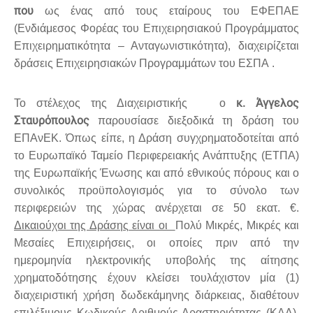
που
ως ένας από τους εταίρους του ΕΦΕΠΑΕ
(Ενδιάμεσος Φορέας του Επιχειρησιακού Προγράμματος
Επιχειρηματικότητα – Ανταγωνιστικότητα), διαχειρίζεται
δράσεις Επιχειρησιακών Προγραμμάτων του ΕΣΠΑ .
κ. Άγγελος
Το στέλεχος της Διαχειριστικής ο
Σταυρόπουλος
παρουσίασε διεξοδικά τη δράση του
ΕΠΑνΕΚ. Όπως είπε, η Δράση συγχρηματοδοτείται από
το Ευρωπαϊκό Ταμείο Περιφερειακής Ανάπτυξης (ΕΤΠΑ)
της Ευρωπαϊκής Ένωσης και από εθνικούς πόρους και ο
συνολικός προϋπολογισμός για το σύνολο των
περιφερειών της χώρας ανέρχεται σε 50 εκατ. €.
Δικαιούχοι της Δράσης
είναι οι
Πολύ Μικρές, Μικρές και
Μεσαίες Επιχειρήσεις, οι οποίες πριν από την
ημερομηνία ηλεκτρονικής υποβολής της αίτησης
χρηματοδότησης έχουν κλείσει τουλάχιστον μία (1)
διαχειριστική χρήση δωδεκάμηνης διάρκειας, διαθέτουν
επιλέξιμους Κωδικούς Αριθμούς Δραστηριότητας (ΚΑΔ),