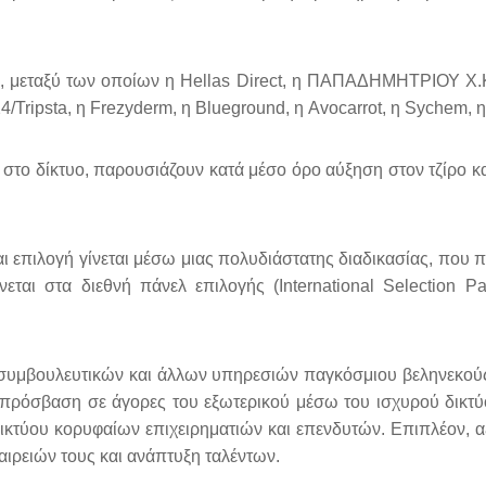
ες, μεταξύ των οποίων η Hellas Direct, η ΠΑΠΑΔΗΜΗΤΡΙΟΥ Χ.Κ
24/Tripsta, η Frezyderm, η Blueground, η Avocarrot, η Sychem, 
ι στο δίκτυο, παρουσιάζουν κατά μέσο όρο αύξηση στον τζίρο κ
αι επιλογή γίνεται μέσω μιας πολυδιάστατης διαδικασίας, που π
ται στα διεθνή πάνελ επιλογής (International Selection P
ά συμβουλευτικών και άλλων υπηρεσιών παγκόσμιου βεληνεκούς
ν πρόσβαση σε άγορες του εξωτερικού μέσω του ισχυρού δικ
δικτύου κορυφαίων επιχειρηματιών και επενδυτών. Επιπλέον, 
αιρειών τους και ανάπτυξη ταλέντων.