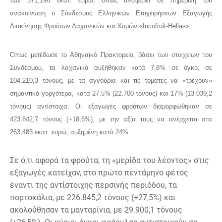
των 371,190 εκατ. ευρώ, όπως αναφέρει σε σημερινή του
ανακοίνωση ο Σύνδεσμος Ελληνικών Επιχειρήσεων Εξαγωγής
Διακίνησης Φρούτων Λαχανικών και Χυμών «Incofruit-Hellas».
Όπως μετέδωσε το Αθηναϊκό Πρακτορείο, βάσει των στοιχείων του
Συνδέσμου, τα λαχανικά αυξήθηκαν κατά 7,8% σε όγκο, σε
104.210,3 τόνους, με τα αγγούρια και τις τομάτες να «τρέχουν»
σημαντικά γοργότερα, κατά 27,5% (22,700 τόνους) και 17% (13.039,2
τόνους) αντίστοιχα. Οι εξαγωγές φρούτων διαμορφώθηκαν σε
423.842,7 τόνους (+18,6%), με την αξία τους να ανέρχεται στα
263,483 εκατ. ευρώ, αυξημένη κατά 24%.
Σε ό,τι αφορά τα φρούτα, τη «μερίδα του λέοντος» στις
εξαγωγές κατείχαν, στο πρώτο πεντάμηνο φέτος
έναντι της αντίστοιχης περσινής περιόδου, τα
πορτοκάλια, με 226.845,2 τόνους (+27,5%) και
ακολούθησαν τα μανταρίνια, με 29.900,1 τόνους