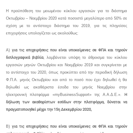
Η προϋπόθεση του μειωμένου κύκλου εργασιών για το διάστημα
Οκτωβρίου – Νοεμβρίου 2020 κατά ποσοστό μεγαλύτερο από 50% σε
σχέση με το αντίστοιχο διάστημα του 2019, για τις πληγείσες
επιχειρήσεις υπολογίζεται ως ακολούθως:
Α)
για τις επιχειρήσεις που είναι υποκείμενες σε ΦΠΑ και τηρούν
διπλογραφικά βιβλία
, λαμβάνεται υπόψη το άθροισμα του κύκλου
εργασιών μηνών Οκτωβρίου και Νοεμβρίου 2019 και συγκρίνεται με
το αντίστοιχο του 2020, όπως προκύπτει από την περιοδική δήλωση
Φ.Π.Α. μηνός Οκτωβρίου και από το ποσό που έχει δηλωθεί ή θα
δηλωθεί ως ακαθάριστα έσοδα του μηνός Νοεμβρίου στην
ηλεκτρονική πλατφόρμα «myBusinessSupport» της Α.Α.Δ.Ε.».
Η
δήλωση των ακαθαρίστων εσόδων στην πλατφόρμα, δύναται να
πραγματοποιηθεί μέχρι την 15η Δεκεμβρίου 2020,
Β)
για τις επιχειρήσεις που είναι υποκείμενες σε ΦΠΑ και τηρούν