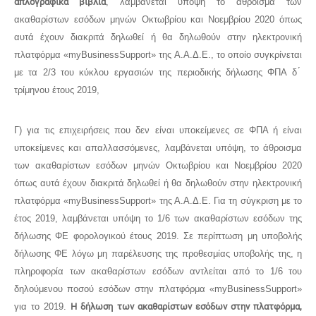
απλογραφικά βιβλία
, λαμβάνεται υπόψη το άθροισμα των
ακαθαρίστων εσόδων μηνών Οκτωβρίου και Νοεμβρίου 2020 όπως
αυτά έχουν διακριτά δηλωθεί ή θα δηλωθούν στην ηλεκτρονική
πλατφόρμα «myBusinessSupport» της Α.Α.Δ.Ε., το οποίο συγκρίνεται
με τα 2/3 του κύκλου εργασιών της περιοδικής δήλωσης ΦΠΑ δ ́
τρίμηνου έτους 2019,
Γ) για τις επιχειρήσεις που δεν είναι υποκείμενες σε ΦΠΑ ή είναι
υποκείμενες και απαλλασσόμενες, λαμβάνεται υπόψη, το άθροισμα
των ακαθαρίστων εσόδων μηνών Οκτωβρίου και Νοεμβρίου 2020
όπως αυτά έχουν διακριτά δηλωθεί ή θα δηλωθούν στην ηλεκτρονική
πλατφόρμα «myBusinessSupport» της Α.Α.Δ.Ε. Για τη σύγκριση με το
έτος 2019, λαμβάνεται υπόψη το 1/6 των ακαθαρίστων εσόδων της
δήλωσης ΦΕ φορολογικού έτους 2019. Σε περίπτωση μη υποβολής
δήλωσης ΦΕ λόγω μη παρέλευσης της προθεσμίας υποβολής της, η
πληροφορία των ακαθαρίστων εσόδων αντλείται από το 1/6 του
δηλούμενου ποσού εσόδων στην πλατφόρμα «myBusinessSupport»
για το 2019.
Η δήλωση των ακαθαρίστων εσόδων στην πλατφόρμα,