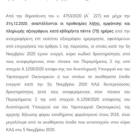
Από την δημοσίευση του ν. 4753/2020 (Α ́ 227) και μέχρι την
31η.12.2020
,
αναστέλλονται οι προθεσμίες λήξης, εμφάνισης και
πληρωμής αξιογράφων, κατά εβδομήντα πέντε (75) ημέρες
από την
αναγραφόμενη επί εκάστου αξιογράφου ημερομηνία, οφειλόμενων
από επιχειρήσεις του άρθρου 1 της παρούσας, οι οποίες κατά την 5η
Νοεμβρίου 2020 έχουν ενεργό, κύριο κωδικό δραστηριότητας από
τους αναφερόμενους στον πίνακα του Παραρτήματος 2 της υπό
στοιχεία Α.1259/2020 απόφα-σης του Αναπληρωτή Υπουργού και του
Υφυπουργού Οικονομικών ή των οποίων τα ακαθάριστα έσοδα
ενεργού κατά την 5η Νοεμβρίου 2020 ΚΑΔ δευτερεύουσας
δραστηριότητας (από τους αναφερόμενους στον πίνακα του
Παραρτήματος 2 της υπό στοιχεία Α.1259/2020 απόφασης του
Αναπληρωτή Υπουργού και του Υφυπουργού Οικονομικών), της
αρχικής δήλωσης φόρου εισοδήματος φορολογικού έτους 2018, είναι
μεγαλύτερα από τα ακαθάριστα έσοδα που αντιστοιχούν στον κύριο
ΚΑΔ στις 5 Νοεμβρίου 2020.