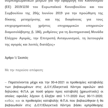
συμπληρωματικών μέτρων για την εφαρμογή του Κανονισμού
(ΕΕ)
2019/1150 του Ευρωπαϊκού Κοινοβουλίου και
του
Συμβουλίου της 20ής Ιουνίου 2019 για την
προώθηση της
δίκαιης μεταχείρισης και της
διαφάνειας για τους
επιχειρηματικούς χρήστες
επιγραμμικών υπηρεσιών
διαμεσολάβησης
(L 186), ρυθμίσεις για τη Διυπηρεσιακή Μονάδα
Ελέγχου Αγοράς, την Επιτροπή Ανταγωνισμού,
τη λειτουργία
της αγοράς και λοιπές διατάξεις»
Άρθρο 1/ Σκοπός
Με την παρούσα απόφαση:
–
Παρατείνονται μέχρι και την 30-4-2021 οι προθεσμίες καταβολής
των βεβαιωμένων στις Δ.Ο.Υ./Ελεγκτικά Κέντρα οφειλών από
δηλώσεις Φ.Π.Α. με ποσό φόρου προς καταβολή (χρεωστικές) οι
οποίες οφειλές λήγουν ή έληξαν από 1-11-2020 έως 30-11-2020
,
καθώς και
οι προθεσμίες καταβολής Φ.Π.Α. που βεβαιώθηκαν ή θα
βεβαιωθούν στις Δ.Ο.Υ/Ελεγκτικά Κέντρα βάσει εμπρόθεσμης