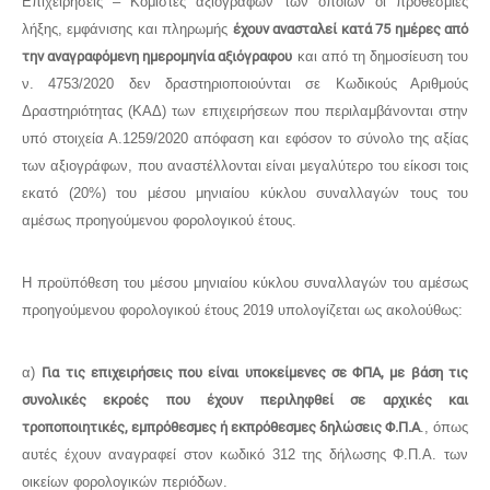
Επιχειρήσεις – Κομιστές αξιόγραφων των οποίων οι προθεσμίες
λήξης, εμφάνισης και πληρωμής
έχουν ανασταλεί κατά 75 ημέρες από
την αναγραφόμενη ημερομηνία αξιόγραφου
και από τη δημοσίευση του
ν. 4753/2020 δεν δραστηριοποιούνται σε Κωδικούς Αριθμούς
Δραστηριότητας (ΚΑΔ) των επιχειρήσεων που περιλαμβάνονται στην
υπό στοιχεία Α.1259/2020 απόφαση και εφόσον το σύνολο της αξίας
των αξιογράφων, που αναστέλλονται είναι μεγαλύτερο του είκοσι τοις
εκατό (20%) του μέσου μηνιαίου κύκλου συναλλαγών τους του
αμέσως προηγούμενου φορολογικού έτους.
Η προϋπόθεση του μέσου μηνιαίου κύκλου συναλλαγών του αμέσως
προηγούμενου φορολογικού έτους 2019 υπολογίζεται ως ακολούθως:
α)
Για τις επιχειρήσεις που είναι υποκείμενες σε ΦΠΑ, με βάση τις
συνολικές εκροές που έχουν περιληφθεί σε αρχικές και
τροποποιητικές, εμπρόθεσμες ή εκπρόθεσμες δηλώσεις Φ.Π.Α
., όπως
αυτές έχουν αναγραφεί στον κωδικό 312 της δήλωσης Φ.Π.Α. των
οικείων φορολογικών περιόδων.