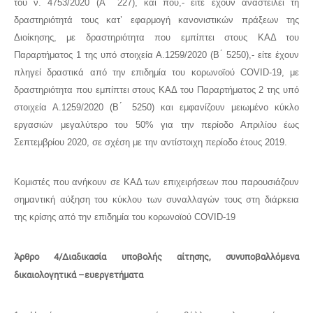
του ν. 4753/2020 (Α ́ 227), και που,- είτε έχουν αναστείλει τη
δραστηριότητά τους κατ’ εφαρμογή κανονιστικών πράξεων της
Διοίκησης, με δραστηριότητα που εμπίπτει στους ΚΑΔ του
Παραρτήματος 1 της υπό στοιχεία Α.1259/2020 (Β ́ 5250),- είτε έχουν
πληγεί δραστικά από την επιδημία του κορωνοϊού COVID-19, με
δραστηριότητα που εμπίπτει στους ΚΑΔ του Παραρτήματος 2 της υπό
στοιχεία Α.1259/2020 (Β ́ 5250) και εμφανίζουν μειωμένο κύκλο
εργασιών μεγαλύτερο του 50% για την περίοδο Απριλίου έως
Σεπτεμβρίου 2020, σε σχέση με την αντίστοιχη περίοδο έτους 2019.
Κομιστές που ανήκουν σε ΚΑΔ των επιχειρήσεων που παρουσιάζουν
σημαντική αύξηση του κύκλου των συναλλαγών τους στη διάρκεια
της κρίσης από την επιδημία του κορωνοϊού COVID-19
Άρθρο 4/Διαδικασία υποβολής αίτησης, συνυποβαλλόμενα
δικαιολογητικά –ευεργετήματα