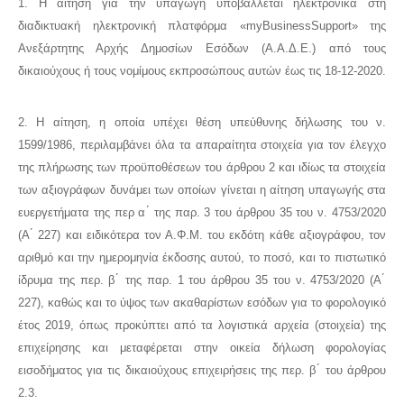
1. Η αίτηση για την υπαγωγή υποβάλλεται ηλεκτρονικά στη
διαδικτυακή ηλεκτρονική πλατφόρμα «myBusinessSupport» της
Ανεξάρτητης Αρχής Δημοσίων Εσόδων (Α.Α.Δ.Ε.) από τους
δικαιούχους ή τους νομίμους εκπροσώπους αυτών έως τις 18-12-2020.
2. Η αίτηση, η οποία υπέχει θέση υπεύθυνης δήλωσης του ν.
1599/1986, περιλαμβάνει όλα τα απαραίτητα στοιχεία για τον έλεγχο
της πλήρωσης των προϋποθέσεων του άρθρου 2 και ιδίως τα στοιχεία
των αξιογράφων δυνάμει των οποίων γίνεται η αίτηση υπαγωγής στα
ευεργετήματα της περ α ́ της παρ. 3 του άρθρου 35 του ν. 4753/2020
(Α ́ 227) και ειδικότερα τον Α.Φ.Μ. του εκδότη κάθε αξιογράφου, τον
αριθμό και την ημερομηνία έκδοσης αυτού, το ποσό, και το πιστωτικό
ίδρυμα της περ. β ́ της παρ. 1 του άρθρου 35 του ν. 4753/2020 (Α ́
227), καθώς και το ύψος των ακαθαρίστων εσόδων για το φορολογικό
έτος 2019, όπως προκύπτει από τα λογιστικά αρχεία (στοιχεία) της
επιχείρησης και μεταφέρεται στην οικεία δήλωση φορολογίας
εισοδήματος για τις δικαιούχους επιχειρήσεις της περ. β ́ του άρθρου
2.3.