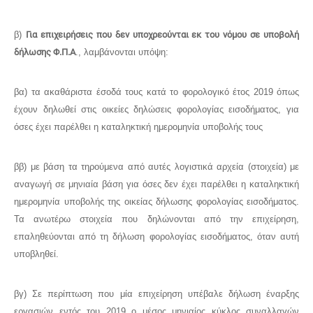
β)
Για επιχειρήσεις που δεν υποχρεούνται εκ του νόμου σε υποβολή
δήλωσης Φ.Π.Α
., λαμβάνονται υπόψη:
βα) τα ακαθάριστα έσοδά τους κατά το φορολογικό έτος 2019 όπως
έχουν δηλωθεί στις οικείες δηλώσεις φορολογίας εισοδήματος, για
όσες έχει παρέλθει η καταληκτική ημερομηνία υποβολής τους
ββ) με βάση τα τηρούμενα από αυτές λογιστικά αρχεία (στοιχεία) με
αναγωγή σε μηνιαία βάση για όσες δεν έχει παρέλθει η καταληκτική
ημερομηνία υποβολής της οικείας δήλωσης φορολογίας εισοδήματος.
Τα ανωτέρω στοιχεία που δηλώνονται από την επιχείρηση,
επαληθεύονται από τη δήλωση φορολογίας εισοδήματος, όταν αυτή
υποβληθεί.
βγ) Σε περίπτωση που μία επιχείρηση υπέβαλε δήλωση έναρξης
εργασιών εντός του 2019 ο μέσος μηνιαίος κύκλος συναλλαγών