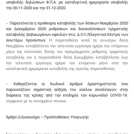
υποβολής δηλώσεων Φ.Π.Α. με καταληκτική ημερομηνία υποβολής
την 30-11-2020 και την 31-12-2020.
–
Παρατείνεται η προθεσμία καταβολής των δόσεων Νοεμβρίου 2020
και Δεκεμβρίου 2020 ρυθμίσεων και διευκολύνσεων τμηματικής
καταβολής βεβαιωμένων οφειλών στις Δ.Ο.Υ./Ελεγκτικά Κέντρα των
ανωτέρω προσώπων.
Η παραταθείσα κατά τα ανωτέρω δόση
Νοεμβρίου καταβάλλεται την τελευταία εργάσιμη ημέρα του επόμενου
μήνα της τελευταίας δόσης του προγράμματος ρύθμισης τμηματικής
καταβολής και η παραταθείσα δόση Δεκεμβρίου καταβάλλεται έως
την τελευταία εργάσιμη ημέρα του επόμενου μήνα από την
καταληκτική ημερομηνία καταβολής της πρώτης παραταθείσας.
–
Καθορίζονται οι Κωδικοί Αριθμοί Δραστηριότητας που
παρουσιάζουν σημαντική αύξηση του κύκλου συναλλαγών
στην
διάρκεια της κρίσης από την επιδημία του κορωνoϊού COVID-19
,
σύμφωνα με το συνημμένο πίνακα.
Άρθρο 2/Δικαιούχοι – Προϋποθέσεις Υπαγωγής