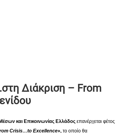
…στη Διάκριση – From
γενίδου
Μέσων
και
Ε
π
ικοινωνίας
Ελλάδος
ε
π
ανέρχεται
φέτος
rom
Crisis…to
Excellence
»,
το
ο
π
οίο
θα