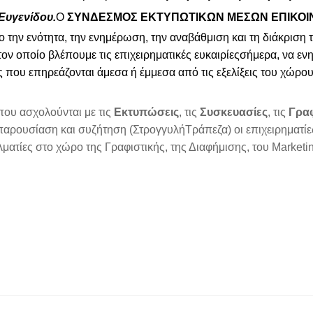
Ευγενίδου.
Ο
ΣΥΝΔΕΣΜΟΣ
ΕΚΤΥΠΩΤΙΚΩΝ
ΜΕΣΩΝ
ΕΠΙΚΟ
χο
την
ενότητα
,
την
ενημέρωση
,
την
αναβάθμιση
και
τη
διάκριση
τον
ο
π
οίο
βλέ
π
ουμε
τις
ε
π
ιχειρηματικές
ευκαιρίες
σήμερα
,
να
εν
ες
π
ου
ε
π
ηρεάζονται
άμεσα
ή
έμμεσα
α
π
ό
τις
εξελίξεις
του
χώρου
π
ου
ασχολούνται
με
τις
Εκτυ
π
ώσεις
,
τις
Συσκευασίες
,
τις
Γραφ
π
αρουσίαση
και
συζήτηση
(
Στρογγυλή
Τρά
π
εζα
)
οι
ε
π
ιχειρηματί
λματίες
στο
χώρο
της
Γραφιστικής
,
της
Διαφήμισης
,
του
Marketi