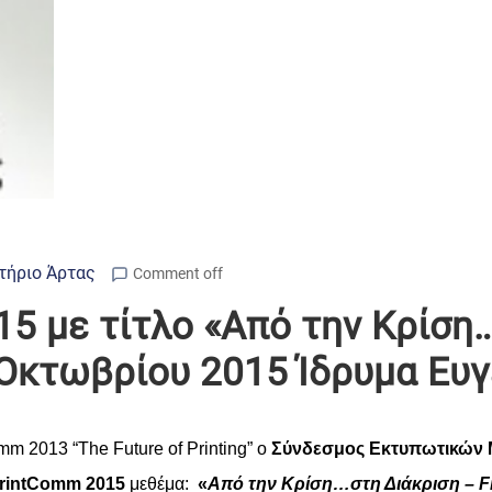
τήριο Άρτας
Comment off
15 με τίτλο «Από την Κρίση
0 Οκτωβρίου 2015 Ίδρυμα Ευ
m 2013 “The Future of Printing”
ο
Σύνδεσμος
Εκτυ
π
ωτικών
PrintComm 2015
με
θέμα
:
«
Α
π
ό
την
Κρίση
…
στη
Διάκριση
– F