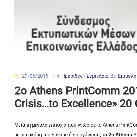
29/05/2015
- In
Ημερίδες - Σεμινάρια
By
Επιμελη
2o Athens PrintComm 20
Crisis…to Excellence» 2
Μετά
τη
μεγάλη
ε
π
ιτυχία
π
ου
γνώρισε
το
Athens PrintCom
με
μία α
κόμη
π
ιο
δυναμική
διοργάνωση
,
το
2o Athens 