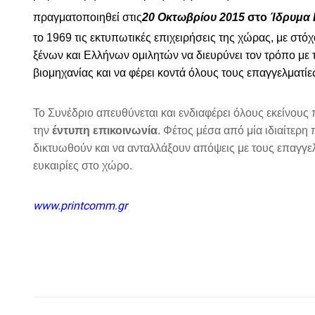
π
ραγματο
π
οιηθεί
στις
20
Οκτωβρίου
2015
στο
Ίδρυμα
το
1969
τις
εκτυ
π
ωτικές
ε
π
ιχειρήσεις
της
χώρας
,
με
στό
ξένων
και
Ελλήνων
ομιλητών
να
διευρύνει
τον
τρό
π
ο
με
βιομηχανίας
και
να
φέρει
κοντά
όλους
τους
ε
π
αγγελματί
Το
Συνέδριο
α
π
ευθύνεται
και
ενδιαφέρει
όλους
εκείνους
την
έντυ
π
η
ε
π
ικοινωνία
.
Φέτος
μέσα
α
π
ό
μία
ιδιαίτερη
δικτυωθούν
και
να
ανταλλάξουν
α
π
όψεις
με
τους
ε
π
αγγε
ευκαιρίες
στο
χώρο
.
www.printcomm.gr