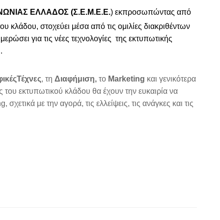
ΙΝΩΝΙΑΣ
ΕΛΛΑΔΟΣ
(
Σ
.
Ε
.
Μ
.
Ε
.
Ε
.
)
εκ
π
ροσω
π
ώντας
α
π
ό
του
κλάδου
,
στοχεύει
μέσα
α
π
ό
τις
ομιλίες
διακριθέντων
ημερώσει
για
τις
νέες
τεχνολογίες
της
εκτυ
π
ωτικής
.
ικές
Τέχνες
,
τη
Διαφήμιση
,
το
Marketing
και
γενικότερα
ες
του
εκτυ
π
ωτικού
κλάδου
θα
έχουν
την
ευκαιρία
να
ng,
σχετικά
με
την
αγορά
,
τις
ελλείψεις
,
τις
ανάγκες
και
τις