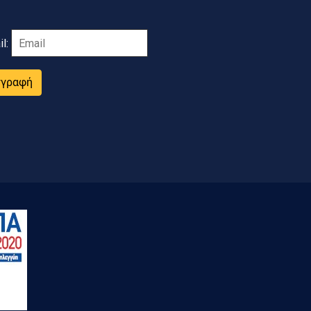
il:
γγραφή