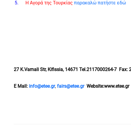
Η Αγορά της Τουρκίας
παρακαλώ πατήστε εδώ
27
K
.Varnali
Str
,
Kifissia
, 14671
Tel
.2117000264-7
Fax
:
E Mail:
info@etee.gr
,
fairs@etee.gr
Website:www.etee.gr