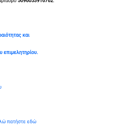
αριασμό
5096053916762
.
αιότητας και
υ επιμελητηρίου.
ώ
λώ πατήστε εδώ