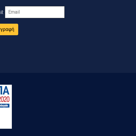
il:
γγραφή