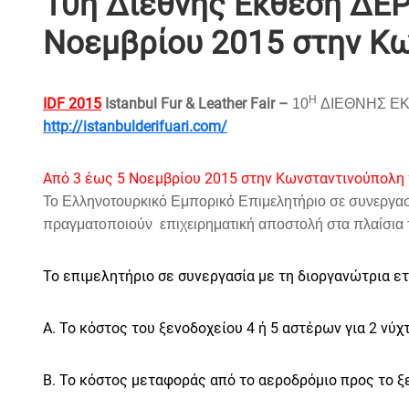
10η Διεθνής Έκθεση ΔΕΡ
Νοεμβρίου 2015 στην Κ
Η
IDF 2015
Istanbul
Fur
&
Leather
Fair –
10
ΔΙΕΘΝΗΣ Ε
http
://
istanbulderifuari
.
com
/
Από 3 έως 5 Νοεμβρίου 2015 στην Κωνσταντινούπολη 
Το Ελληνοτουρκικό Εμπορικό Επιμελητήριο σε συνεργασί
πραγματοποιούν
επιχειρηματική αποστολή
στα πλαίσια
Το επιμελητήριο σε συνεργασία με τη διοργανώτρια ετ
Α. Το κόστος του ξενοδοχείου 4 ή 5 αστέρων για 2 νύχ
Β. Το κόστος μεταφοράς από το αεροδρόμιο προς το ξ