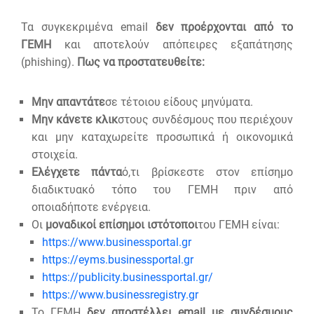
Τα συγκεκριμένα email
δεν προέρχονται από το
ΓΕΜΗ
και αποτελούν απόπειρες εξαπάτησης
(phishing).
Π
ω
ς να
προστατευθείτε:
Μην απαντάτε
σε τέτοιου είδους μηνύματα.
Μην κάνετε κλικ
στους συνδέσμους που περιέχουν
και μην καταχωρείτε προσωπικά ή οικονομικά
στοιχεία.
Ελέγχετε πάντα
ό,τι βρίσκεστε στον επίσημο
διαδικτυακό τόπο του ΓΕΜΗ πριν από
οποιαδήποτε ενέργεια.
Οι
μοναδικοί επίσημοι ιστότοποι
του ΓΕΜΗ είναι:
https://www.businessportal.gr
https://eyms.businessportal.gr
https://publicity.businessportal.gr/
https://www.businessregistry.gr
Το ΓΕΜΗ
δεν αποστέλλει
email
με συνδέσμους