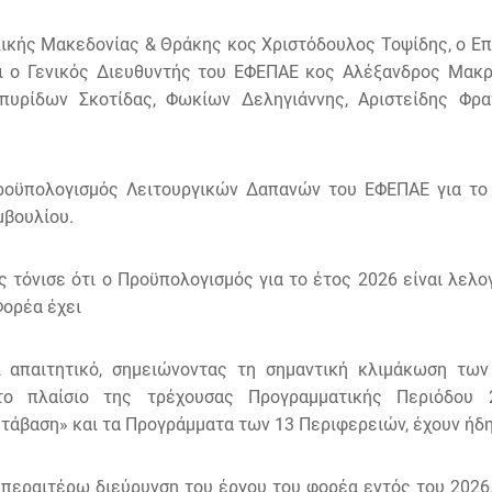
λικής Μακεδονίας & Θράκης κος Χριστόδουλος Τοψίδης, ο Επ
ο Γενικός Διευθυντής του ΕΦΕΠΑΕ κος Αλέξανδρος Μακρής.
υρίδων Σκοτίδας, Φωκίων Δεληγιάννης, Αριστείδης Φρ
ροϋπολογισμός Λειτουργικών Δαπανών του ΕΦΕΠΑΕ για το 
μβουλίου.
τόνισε ότι ο Προϋπολογισμός για το έτος 2026 είναι λελογ
Φορέα έχει
αι απαιτητικό, σημειώνοντας τη σημαντική κλιμάκωση τ
το πλαίσιο της τρέχουσας Προγραμματικής Περιόδου 
τάβαση» και τα Προγράμματα των 13 Περιφερειών, έχουν ήδη 
 περαιτέρω διεύρυνση του έργου του φορέα εντός του 2026