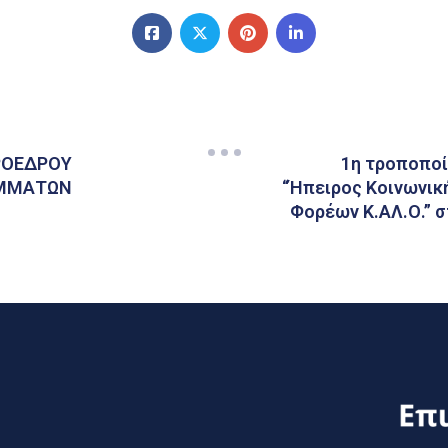
ΠΡΟΕΔΡΟΥ
1η τροποπο
ΑΜΜΑΤΩΝ
“Ήπειρος Κοινωνική
Φορέων Κ.ΑΛ.Ο.” 