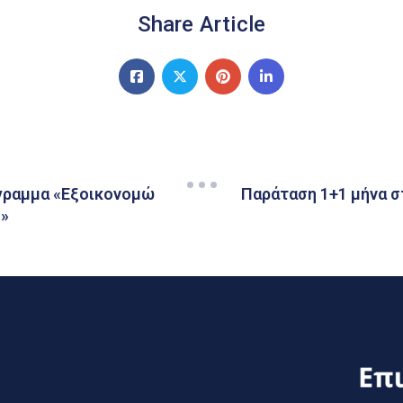
Share Article
όγραμμα «Εξοικονομώ
Παράταση 1+1 μήνα σ
ς»