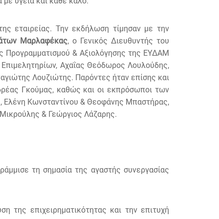
 με υγεία και κάθε καλό.
ης εταιρείας. Την εκδήλωση τίμησαν με την
άτων Μαρλαφέκας
, ο Γενικός Διευθυντής του
ς Προγραμματισμού & Αξιολόγησης της ΕΥΔΑΜ
 Επιμελητηρίων, Αχαΐας Θεόδωρος Λουλούδης,
αγιώτης Λουζιώτης. Παρόντες ήταν επίσης και
δρέας Γκούμας, καθώς και οι εκπρόσωποι των
ς, Ελένη Κωνσταντίνου & Θεοφάνης Μπαστήρας,
 Μικρούλης & Γεώργιος Λάζαρης.
ράμμισε τη σημασία της αγαστής συνεργασίας
υση της επιχειρηματικότητας και την επιτυχή