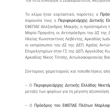
Την πίτα ευλόγησε ο Σεβασμιώτατος Μητροπο
Το κλίμα ήταν εορταστικό, παρόντες ο
Πρόε
παρουσία τους ο
Περιφερειάρχης Δυτικής Ε
ΕΦΕΠΑΕ Αλέξανδρος Μακρής, η προϊσταμένη 
Μαρία Πραγιάτη, οι Αντιπρόεδροι του ΔΣ τη
Ηλείας Κωνσταντίνος Λεβέντης, Αρκαδίας Ιωά
οι εκπρόσωποι του ΔΣ της ΔΕΠ, Αχαΐας Αντώ
Επιμελητηρίων στην ΓΣ της ΔΕΠ, Αργολίδας Κ
Αρκαδίας Νίκος Τότσης, Αιτωλοακαρνανίας Βα
Σύντομους χαιρετισμούς και τοποθετήσεις απ
– Ο
Περιφερειάρχης Δυτικής Ελλάδας Νεκτά
μεταξύ των φορέων για τη μέγιστη αξιοποίηση
– Ο
Πρόεδρος του ΕΦΕΠΑΕ Πλάτων Μαρλαφ