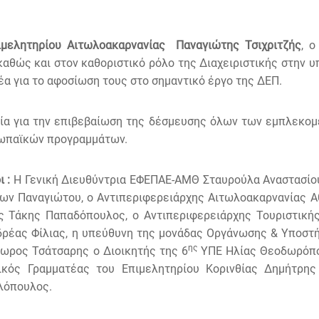
μελητηρίου Αιτωλοακαρνανίας Παναγιώτης Τσιχριτζής
, ο
θώς και στον καθοριστικό ρόλο της Διαχειριστικής στην υ
α για το αφοσίωση τους στο σημαντικό έργο της ΔΕΠ.
ία για την επιβεβαίωση της δέσμευσης όλων των εμπλεκομ
ρωπαϊκών προγραμμάτων.
 :
Η Γενική Διευθύντρια ΕΦΕΠΑΕ-ΑΜΘ Σταυρούλα Αναστασίου
ων Παναγιώτου, ο Αντιπεριφερειάρχης Αιτωλοακαρνανίας Α
ας Τάκης Παπαδόπουλος, ο Αντιπεριφερειάρχης Τουριστικ
ρέας Φίλιας, η υπεύθυνη της μονάδας Οργάνωσης & Υποστή
ης
ωρος Τσάτσαρης ο Διοικητής της 6
ΥΠΕ Ηλίας Θεοδωρόπου
ός Γραμματέας του Επιμελητηρίου Κορινθίας Δημήτρης
λόπουλος.