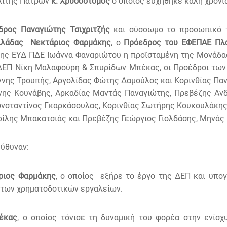
λίτης Πατρών
κ. Χρυσόστομος
ο οποίος ευχήθηκε καλή χρονιά
δρος Παναγιώτης Τσιχριτζής
και σύσσωμο το προσωπικό τ
λλάδας
Νεκτάριος Φαρμάκης
, ο
Πρόεδρος του ΕΦΕΠΑΕ
Πλ
της ΕΥΔ ΠΔΕ Ιωάννα Φαναριώτου η προϊσταμένη της Μονάδα
ς ΔΕΠ Νίκη Μαλαφούρη & Σπυρίδων Μπέκας, οι Προέδροι των
ννης Τρουπής, Αργολίδας Φώτης Δαμούλος και Κορινθίας Παν
νης Κουνάβης, Αρκαδίας Μαντάς Παναγιώτης, Πρεβέζης Αν
ωνσταντίνος Γκαρκάσουλας, Κορινθίας Σωτήρης Κουκουλάκη
σίλης Μπακατσιάς και Πρεβέζης Γεώργιος Γιολδάσης, Μηνάς
ηύθυναν:
ριος Φαρμάκης
, ο οποίος εξήρε το έργο της ΔΕΠ και υπογ
 των χρηματοδοτικών εργαλείων.
έκας
, ο οποίος τόνισε τη δυναμική του φορέα στην ενίσχ