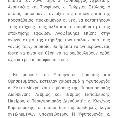
Έπειτα τον λόγο πήρε ο Υφυπουργός Αγροτικής
Ανάπτυξης και Τροφίμων, κ. Γεώργιος Στύλιος, ο
οποίος επεσήμανε την αξία της επιμονής και της
προσπάθειας, προκειμένου οι νέοι να κατακτήσουν
τους στόχους τους, αλλά και τη σπουδαιότητα της
απόκτησης εφοδίων. Αναφέρθηκε επίσης στην
αναγκαιότητα της στήριξης των παιδιών από τους
γονείς τους, οι οποίοι θα πρέπει να ενημερώνονται,
ώστε να είναι σε θέση να τα συμβουλεύουν ορθά,
σχετικά με τις αποφάσεις τους.
Εκ μέρους του Υπουργείου Παιδείας και
Θρησκευμάτων, έστειλαν χαιρετισμό η Υφυπουργός
κ. Ζέττα Μακρή και εκ μέρους της Περιφερειακής
Διεύθυνσης Α/θμιας και Β/θμιας Εκπαίδευσης
Ηπείρου, ο Περιφερειακός Διευθυντής κ. Κων/νος
Καμπουράκης, οι οποίοι δεν παρευρέθηκαν, λόγω
ανειλημμένων υποχρεώσεων. Η Υφυπουργός κ.