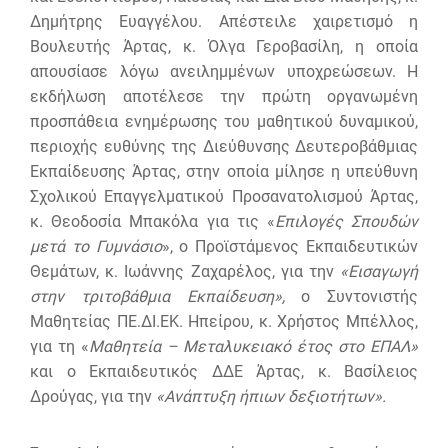
Δημήτρης Ευαγγέλου. Απέστειλε χαιρετισμό η
Βουλευτής Άρτας, κ. Όλγα Γεροβασίλη, η οποία
απουσίασε λόγω ανειλημμένων υποχρεώσεων. Η
εκδήλωση αποτέλεσε την πρώτη οργανωμένη
προσπάθεια ενημέρωσης του μαθητικού δυναμικού,
περιοχής ευθύνης της Διεύθυνσης Δευτεροβάθμιας
Εκπαίδευσης Άρτας, στην οποία μίλησε η υπεύθυνη
Σχολικού Επαγγελματικού Προσανατολισμού Άρτας,
κ. Θεοδοσία Μπακόλα για τις «
Επιλογές Σπουδών
μετά το Γυμνάσιο
», ο Προϊστάμενος Εκπαιδευτικών
Θεμάτων, κ. Ιωάννης Ζαχαρέλος, για την
«
Εισαγωγή
στην τριτοβάθμια Εκπαίδευση»,
ο Συντονιστής
Μαθητείας ΠΕ.ΔΙ.ΕΚ. Ηπείρου, κ. Χρήστος Μπέλλος,
για τη «
Μαθητεία – Μεταλυκειακό έτος στο ΕΠΑΛ»
και ο Εκπαιδευτικός ΔΔΕ Άρτας, κ. Βασίλειος
Δρούγας, για την
«Ανάπτυξη ήπιων δεξιοτήτων».