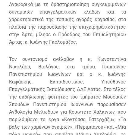
Αναφορικά με τη δραστηριοποίηση συγκεκριμένων
δυναμικών επαγγελματικών κλάδων και τα
χαρακτηριστικά της τοπικής αγοράς εργασίας, στα
πλαίσια της παρουσίασης της επιχειρηματικότητας
στην Άρτα, μίλησε ο Πρόεδρος του Επιμελητηρίου
Άρτας, κ. Ιωάννης Γκολομάζος.
Τον συντονισμό ανέλαβαν η κ. Κωνσταντίνα
Νικολάου, Βιολόγος, στο τμήμα Γεωπονίας
Πανεπιστημίου Ιωαννίνων και ο κ. Ιωάννης
Καψάσκης, Εκπαιδευτικός, Υπεύθυνος
Επαγγελματικής Εκπαίδευσης ΔΔΕ Άρτας. Στο τέλος
της εκδήλωσης, φοιτητές του τμήματος Μουσικών
Σπουδών Πανεπιστημίου Ιωαννίνων παρουσίασαν
Ανθολογία Μελωδιών για Κουιντέτο Χάλκινων, που
περιλάμβανε τα έργα «Κοντέσσα Εστερχάζυ», «Το
βαλς των χαμένων ονείρων», «Περιμπανού» και «Μια
πόλη μαγική», του συνθέτη Μάνου Χατζηδάκι, σε